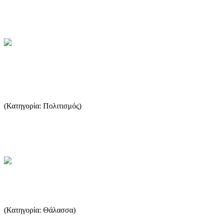
του χωριού Πρίνος , μετά από περίπου 4 χιλιόμετρα θα φτάσει ...
...Περισσότερα
Παραδοσιακή Αρχιτεκτονική της
Θάσου (19ος Αιώνας)
(Κατηγορία: Πολιτισμός)
ΑΠΟΣΠΑΣΜΑΤΑ ΑΠΟ ΤΟ ΗΜΕΡΟΛΟΓΙΟ 2003 ΤΩΝ
ΜΑΘΗΤΏΝ ΤΟΥ ΛΥΚΕΙΟΥ ΛΙΜΕΝΑ ...
...Περισσότερα
Η Παγκόσμια Αλιεία
(Κατηγορία: Θάλασσα)