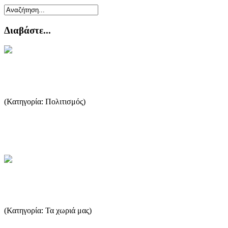
Διαβάστε...
Καλλίνικος Σταματιάδης
(Κατηγορία: Πολιτισμός)
Αρχιμανδρίτης Καλλίνικος Σταματιάδης (1792-1877) Ένας Λόγιος
κληρικός από το Καζαβήτι Θάσου ...
...Περισσότερα
Λιμενάρια
(Κατηγορία: Τα χωριά μας)
Τα Λιμενάρια άρχισαν να αναπτύσσονται στις αρχές του 20ου αι.