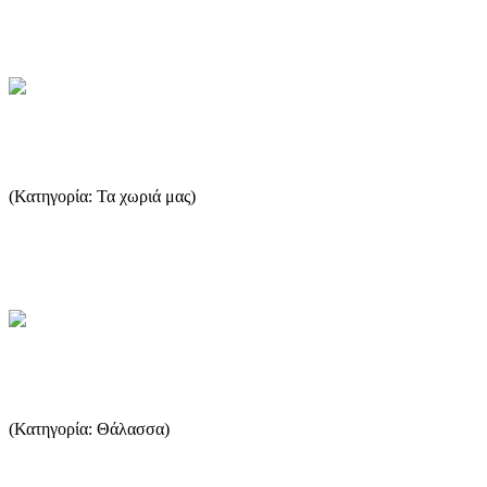
όταν άρχισαν να φορτώνονται εκεί ορυκτά που εκμεταλλευόταν...
...Περισσότερα
Πρίνος - Σκάλα Πρίνου
(Κατηγορία: Τα χωριά μας)
Οικονομικά είναι μία από τις πιο σημαντικές περιοχές της Θάσου,
μετά την ανακάλυψη πετρελαίου και την εγκατάσταση πετρελ...
...Περισσότερα
Κλίμακα Μποφόρ
(Κατηγορία: Θάλασσα)
Kλίμακα Μποφόρ είναι ένας εμπειρικός τρόπος μέτρησης της
έντασης των ανέμων, που βασίζεται στην παρατήρηση των