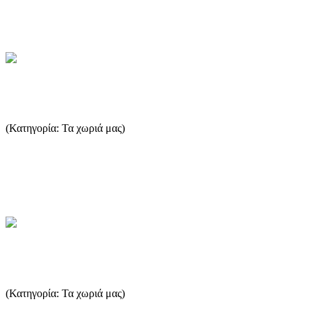
αποτελεσμ...
...Περισσότερα
Σωτήρος - Σκάλα Σωτήρος
(Κατηγορία: Τα χωριά μας)
Σε απόσταση 3 χλμ. από τη Σκάλα Πρίνου, φτάνουμε στη Σκάλα
Σωτήρα, χτισμένη κατά μήκος μιας όμορφης και γαλήνιας
ακρογια...
...Περισσότερα
Μικρό και Μεγάλο Καζαβίτι
(Κατηγορία: Τα χωριά μας)
Εάν κάποιος ακολουθήσει τον αριστερό δρόμο στην διασταύρωση