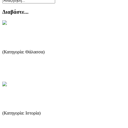
Διαβάστε...
Είδη ψαριών
(Κατηγορία: Θάλασσα)
Υπάρχουν 450 είδη ψαριών στον Ελληνικό βυθό ορισμένα είναι
μεταναστευτικά. Οι περιβαλλοντικές συνθήκες είναι αυτές που δ...
...Περισσότερα
Αρχαίοι χρόνοι
(Κατηγορία: Ιστορία)
Ο Ηρόδοτος υποστηρίζει ότι οι Φοίνικες έκτισαν τη Θάσο με
αρχηγό τον Θάσο πολύ πριν εμφανιστούν οι Πάριοι. ...