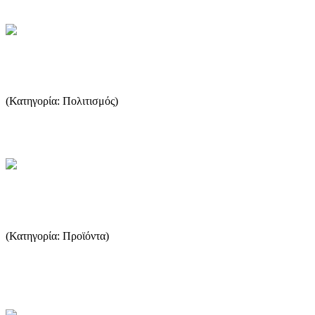
Εξωκκλήσια της Θάσου
(Κατηγορία: Πολιτισμός)
Εξωκκλήσια της Θάσου (κάθε κοινότητας, παλιά και νεόδμητα) ...
...Περισσότερα
Σύγχρονη καλλιέργεια της ελιάς
(Κατηγορία: Προϊόντα)
Η ιστορία της ελιάς ανάγεται σε χρόνια προ της οργανωμένης ζωής
του ανθρώπου στη γη. Η καλλιέργεια της ελιάς ήταν γνωστή...
...Περισσότερα