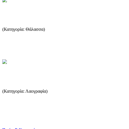
Ανεμολόγιο
(Κατηγορία: Θάλασσα)
Με τον όρο Ανεμολόγιο κυρίως εννοούμε αυτόν της πυξίδας εξ ου
και ανεμολόγιο πυξίδας (compass card). ...
...Περισσότερα
Ο Θάνατος και η σχετική εθιμοτυπία
(Κατηγορία: Λαογραφία)
Ο θάνατος, ως φυσικό αποτέλεσμα και τελευταίος σταθμός της
ζωής, ασκεί την επίδραση του σε κάθε ανθρώπινο όν. Παρά την π...
...Περισσότερα