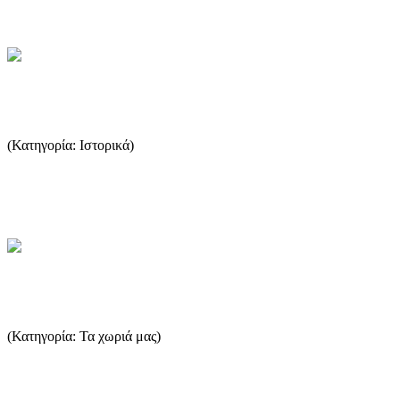
...Περισσότερα
Το κρασί της Θάσου στην αρχαιότητα
(Κατηγορία: Ιστορικά)
Στη σημερινή Θάσο η παραγωγή κρασιού είναι πολύ περιορισμένη
και δεν είναι αρκετή ούτε για οικογενειακή κατανάλωση, όπως...
...Περισσότερα
Ποτός
(Κατηγορία: Τα χωριά μας)
Ο Ποτός βρίσκετε στο νοτιοδυτικό τμήμα της Θάσου, είναι ένα
παλιό χωριό ψαράδων, και συγχρόνως είναι και το λιμάνι του χ...
...Περισσότερα