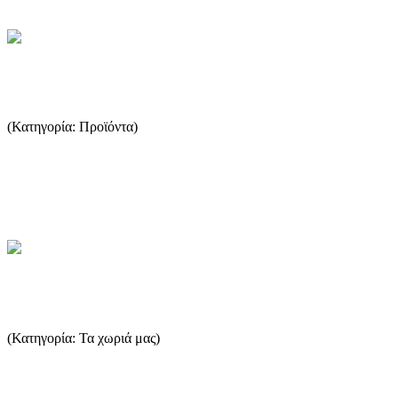
Βιολογική καλλιέργεια της ελιάς
(Κατηγορία: Προϊόντα)
η Βιολογική Γεωργία μπορεί να ορισθεί ως ένα σύστημα
διαχείρισης των αγροτικών εκμεταλλεύσεων που συνεπάγεται
σημα...
...Περισσότερα
Θημωνιά
(Κατηγορία: Τα χωριά μας)
Μικρός οικισμός στα νότια – Νοτιοανατολικά του νησιού.
Διοικητικά ανήκει στο κοινοτικό διαμέρισμα του Θεολόγου. ...