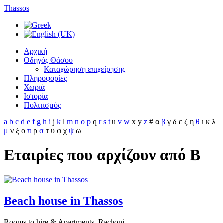
Thassos
Αρχική
Οδηγός Θάσου
Καταχώρηση επιχείρησης
Πληροφορίες
Χωριά
Ιστορία
Πολιτισμός
a
b
c
d
e
f
g
h
i
j
k
l
m
n
o
p
q
r
s
t
u
v
w
x
y
z
#
α
β
γ
δ
ε
ζ
η
θ
ι
κ
λ
μ
ν
ξ
ο
π
ρ
σ
τ
υ
φ
χ
ψ
ω
Εταιρίες που αρχίζουν από B
Beach house in Thassos
Rooms to hire & Apartments, Rachoni