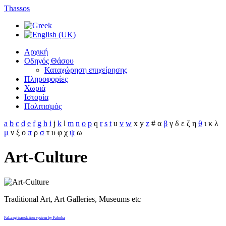
Thassos
Αρχική
Οδηγός Θάσου
Καταχώρηση επιχείρησης
Πληροφορίες
Χωριά
Ιστορία
Πολιτισμός
a
b
c
d
e
f
g
h
i
j
k
l
m
n
o
p
q
r
s
t
u
v
w
x
y
z
#
α
β
γ
δ
ε
ζ
η
θ
ι
κ
λ
μ
ν
ξ
ο
π
ρ
σ
τ
υ
φ
χ
ψ
ω
Art-Culture
Traditional Art, Art Galleries, Museums etc
FaLang translation system by Faboba