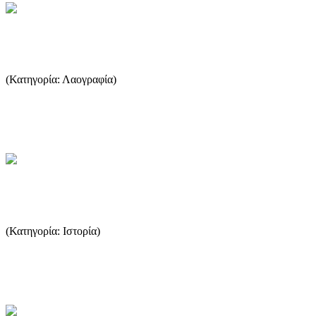
Θασίτικα φαγητά
(Κατηγορία: Λαογραφία)
Ο τόπος που χάνει την επαφή του με την ρίζες του χάνει κα ιτο
μέλλον του. Ευτυχώς η γιαγιά-Σωτήρω μας έμαθε πολλές από τ...
...Περισσότερα
Νεότερη εποχή
(Κατηγορία: Ιστορία)
Την εποχή της επανάστασης του 1821 η Θάσος έζησε ένα σύντομο
διάλειμμα ελευθερίας, όταν οι έλληνες επαναστάτες κατέπλευσ...
...Περισσότερα