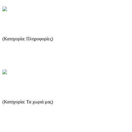
Δρομολόγια πλοίων
(Κατηγορία: Πληροφορίες)
Ο πιο εύκολος τρόπος να δείτε τα δρομολόγια των πλοίων είναι να
επισκεφτείτε το thassosinfo.gr. ...
...Περισσότερα
Αλυκή
(Κατηγορία: Τα χωριά μας)
Η παράδοση θέλει να πιστεύει ότι κατά την απώτερη αρχαιότητα η
χερσόνησος αυτή υπήρξε βασίλειο με βασίλισσα την Αλίκη, α...
...Περισσότερα