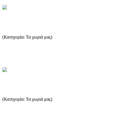
Μικρό και Μεγάλο Καζαβίτι
(Κατηγορία: Τα χωριά μας)
Εάν κάποιος ακολουθήσει τον αριστερό δρόμο στην διασταύρωση
του χωριού Πρίνος , μετά από περίπου 4 χιλιόμετρα θα φτάσει ...
...Περισσότερα
Σωτήρος - Σκάλα Σωτήρος
(Κατηγορία: Τα χωριά μας)
Σε απόσταση 3 χλμ. από τη Σκάλα Πρίνου, φτάνουμε στη Σκάλα
Σωτήρα, χτισμένη κατά μήκος μιας όμορφης και γαλήνιας
ακρογια...
...Περισσότερα