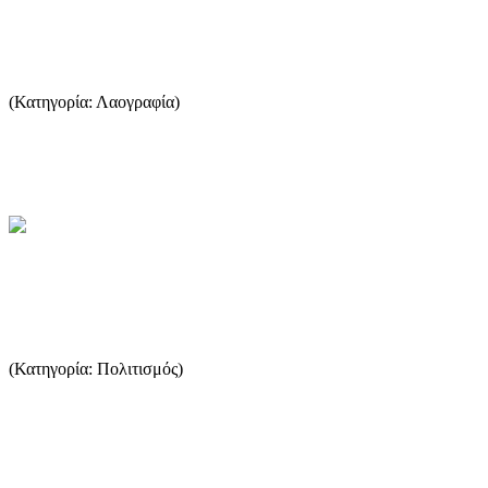
Τα υφαντά της Θάσου
(Κατηγορία: Λαογραφία)
Τα υφαντά της Θάσου, παρουσιάζουν μιαν ομοιογένεια στο είδος,
στο χρώμα και στο σχέδιο. Σ' όλα τα χωριά, υφαίνουν τα ίδι...
...Περισσότερα
Στο Πανηγύρι του Αη Γιάννη στο
Καζαβίτι
(Κατηγορία: Πολιτισμός)
Αργά το βράδυ της Πέμπτης έμαθα για το πανηγύρι στον Αη
Γιάννη. Το μικρό ξωκλήσι που βρίσκεται πάνω από το Καζαβίτ...
...Περισσότερα