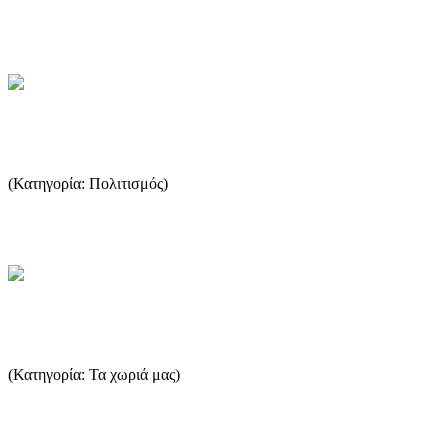
Ράχη...
...Περισσότερα
Εξωκκλήσια της Θάσου
(Κατηγορία: Πολιτισμός)
Εξωκκλήσια της Θάσου (κάθε κοινότητας, παλιά και νεόδμητα) ...
...Περισσότερα
Ποτός
(Κατηγορία: Τα χωριά μας)
Ο Ποτός βρίσκετε στο νοτιοδυτικό τμήμα της Θάσου, είναι ένα
παλιό χωριό ψαράδων, και συγχρόνως είναι και το λιμάνι του χ...
...Περισσότερα