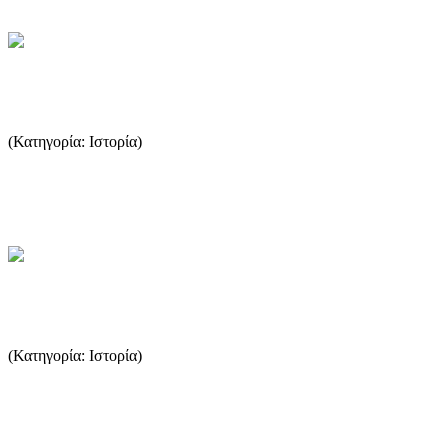
Νεότερη εποχή
(Κατηγορία: Ιστορία)
Την εποχή της επανάστασης του 1821 η Θάσος έζησε ένα σύντομο
διάλειμμα ελευθερίας, όταν οι έλληνες επαναστάτες κατέπλευσ...
...Περισσότερα
Ρωμαϊκή περίοδος
(Κατηγορία: Ιστορία)
Τα χρόνια που η Μακεδονία ήταν στην αφάνεια, η Θάσος
επωφελείται και γίνεται ο αφοσιωμένος ακόλουθος της Ρώμης. ...
...Περισσότερα