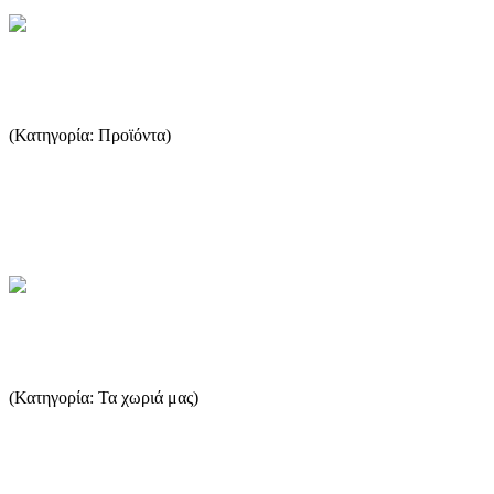
Βιολογική καλλιέργεια της ελιάς
(Κατηγορία: Προϊόντα)
η Βιολογική Γεωργία μπορεί να ορισθεί ως ένα σύστημα
διαχείρισης των αγροτικών εκμεταλλεύσεων που συνεπάγεται
σημα...
...Περισσότερα
Λιμενάρια
(Κατηγορία: Τα χωριά μας)
Τα Λιμενάρια άρχισαν να αναπτύσσονται στις αρχές του 20ου αι.
όταν άρχισαν να φορτώνονται εκεί ορυκτά που εκμεταλλευόταν...
...Περισσότερα