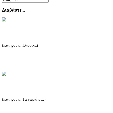
Διαβάστε...
Το κρασί της Θάσου στην αρχαιότητα
(Κατηγορία: Ιστορικά)
Στη σημερινή Θάσο η παραγωγή κρασιού είναι πολύ περιορισμένη
και δεν είναι αρκετή ούτε για οικογενειακή κατανάλωση, όπως...
...Περισσότερα
Καλλιράχη - Σκάλα Καλλιράχη
(Κατηγορία: Τα χωριά μας)
Ένα από τα παλιότερα χωριά της Θάσου. Η ορεινή Καληράχη
χτίστηκε όταν οι κάτοικοι εγκατέλειψαν το παλιό χωριό "Κακή