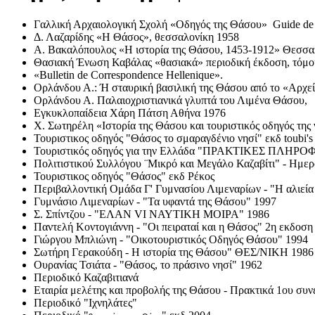
Γαλλική Αρχαιολογική Σχολή «Οδηγός της Θάσου» Guide de
Δ. Λαζαρίδης «Η Θάσος», θεσσαλονίκη 1958
Α. Βακαλόπουλος «Η ιστορία της Θάσου, 1453-1912» Θεσσα
Θασιακή Ένωση Καβάλας «θασιακά» περιοδική έκδοση, τόμοι
«Bulletin de Correspondence Ηellenique».
Oρλάνδου Α.: Ή σταυρική βασιλική της Θάσου από το «Αρχεί
Oρλάνδου Α. Παλαιοχριστιανικά γλυπτά του Λιμένα Θάσου,
Εγκυκλοπαίδεια Χάρη Πάτση Αθήνα 1976
Χ. Σωτηρέλη «Ιστορία της Θάσου και τουριστικός οδηγός τη
Τουριστικος οδηγός "Θάσος το σμαραγδένιο νησί" εκδ toubi's
Τουριστικός οδηγός για την Ελλάδα "ΠΡΑΚΤΙΚΕΣ ΠΛΗΡΟΦΟ
Πολιτιστικού Συλλόγου ¨Μικρό και Μεγάλο Καζαβίτι" - Ημερ
Τουριστικος οδηγός "Θάσος" εκδ Ρέκος
Περιβαλλοντική Ομάδα Γ' Γυμνασίου Λιμεναρίων - "Η αλιεί
Γυμνάσιο Λιμεναρίων - "Τα υφαντά της Θάσου" 1997
Σ. Σπίντζου - "ΕΛΑΝ VI ΝΑΥΤΙΚΗ ΜΟΙΡΑ" 1986
Παντελή Κοντογιάννη - "Οι πειραταί και η Θάσος" 2η εκδοση
Γιώργου Μπλιώνη - "Οικοτουριστικός Οδηγός Θάσου" 1994
Σωτήρη Γερακούδη - Η ιστορία της Θάσου" ΘΕΣ/ΝΙΚΗ 1986
Ουρανίας Τσιάτα - "Θάσος, το πράσινο νησί" 1962
Περιοδικό Καζαβιτιανά
Εταιρία μελέτης και προβολής της Θάσου - Πρακτικά 1ου συ
Περιοδικό "Ιχνηλάτες"