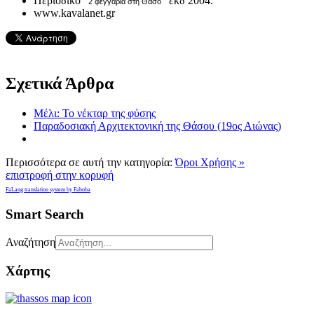
Περιοδικό "
" εκδ 2004.
2 φεγγάρια στη Θάσο
www.kavalanet.gr
Σχετικά Άρθρα
Μέλι: Το νέκταρ της φύσης
Παραδοσιακή Αρχιτεκτονική της Θάσου (19ος Αιώνας)
Περισσότερα σε αυτή την κατηγορία:
Όροι Χρήσης »
επιστροφή στην κορυφή
FaLang translation system by Faboba
Smart Search
Αναζήτηση
Χάρτης