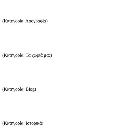
Το γλωσσικό ιδίωμα της Θάσου. Διδακτορική διατριβή
(Κατηγορία: Λαογραφία)
Με μεγάλη υπερηφάνια, και μετά από αρκετή αναμονή για να βρεθεί ο συγγρ
...Περισσότερα
Πευκάρι
(Κατηγορία: Τα χωριά μας)
Το Πευκάρι είναι ένας μικρός τουριστικός οικισμός ανάμεσα στα Λιμενάρια
...Περισσότερα
Οι Βοτανικοί Κήποι στην Αλυκή Θάσου.
(Κατηγορία: Blog)
Φοιτητική Ομάδα: Xin Jeanie Fan (Architecture), Δήμητρα Θεοχάρη (Lands
...Περισσότερα
Το κρασί της Θάσου στην αρχαιότητα
(Κατηγορία: Ιστορικά)
Στη σημερινή Θάσο η παραγωγή κρασιού είναι πολύ περιορισμένη και δεν εί