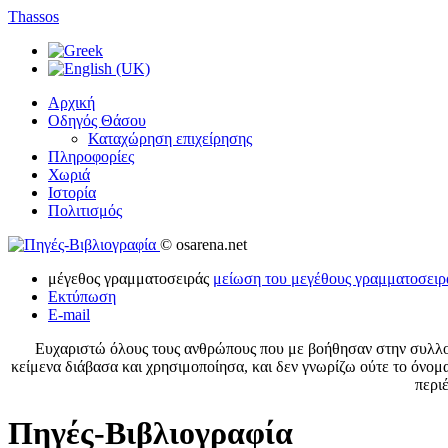
Thassos
Αρχική
Οδηγός Θάσου
Καταχώρηση επιχείρησης
Πληροφορίες
Χωριά
Ιστορία
Πολιτισμός
© osarena.net
μέγεθος γραμματοσειράς
μείωση του μεγέθους γραμματοσειρ
Εκτύπωση
E-mail
Ευχαριστώ όλους τους ανθρώπους που με βοήθησαν στην συλλογ
κείμενα διάβασα και χρησιμοποίησα, και δεν γνωρίζω ούτε το όνομ
περι
Πηγές-Βιβλιογραφία