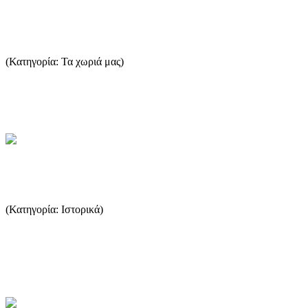
Astris
(Κατηγορία: Τα χωριά μας)
On the south-east rim of the island and just a few km from Potos, we
can find the small rural settlement of Astris. Its ...
...Περισσότερα
Οι ληνοί της Θάσου
(Κατηγορία: Ιστορικά)
Ληνός είναι το πατητήρι των σταφυλιών. Η λέξη Ληνός είναι μία
ίσως αρχαιότερη λέξη της λατρείας του ΔΙΟΝΥΣΟΥ.
Μεταφέρθηκ...
...Περισσότερα