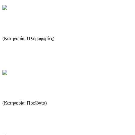
Δρομολόγια πλοίων
(Κατηγορία: Πληροφορίες)
Ο πιο εύκολος τρόπος να δείτε τα δρομολόγια των πλοίων είναι να
επισκεφτείτε το thassosinfo.gr. ...
...Περισσότερα
Μέλι: Το νέκταρ της φύσης
(Κατηγορία: Προϊόντα)
Το μέλι είναι, από τα αρχαία χρόνια μέχρι και σήμερα, η κυριότερη
φυσική γλυκαντική ύλη. Αποτελεί μια σημαντική πη...
...Περισσότερα