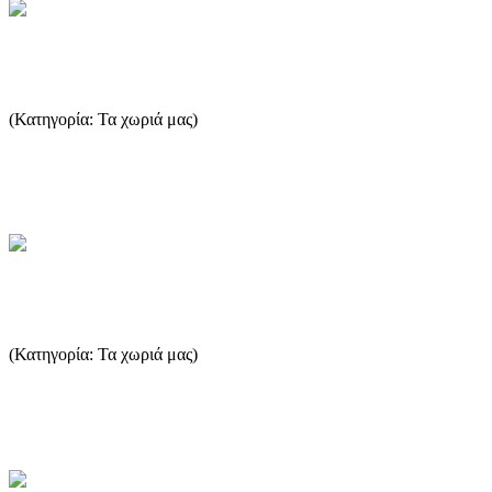
Prinos-Skala Prinou
(Κατηγορία: Τα χωριά μας)
Financially it is one of the most important areas of Thassos, since the
discovery of an oil resource and the installatio...
...Περισσότερα
Kinira
(Κατηγορία: Τα χωριά μας)
Kinira village is one of the most beautiful islands of Eastern Thasos.
Its name is well known from the ancient years. Th...
...Περισσότερα