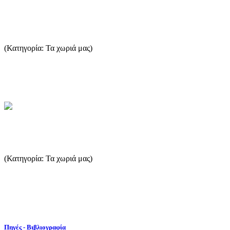
Sotiros-Skala Sotiros
(Κατηγορία: Τα χωριά μας)
In a distance of 3 klm from Skala Prinou, we find Skala Sotira, built
along a beautiful and peaceful beach. An installat...
...Περισσότερα
Potamia - Skala Potamias
(Κατηγορία: Τα χωριά μας)
Potamia is one of the most known small villages of the island. Build
on the foothills of the tallest mountain of Thassos...
...Περισσότερα
Πηγές - Βιβλιογραφία