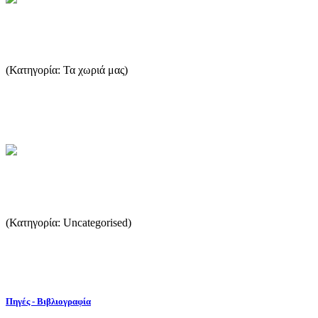
Λιμενάρια
(Κατηγορία: Τα χωριά μας)
Τα Λιμενάρια άρχισαν να αναπτύσσονται στις αρχές του 20ου αι.
όταν άρχισαν να φορτώνονται εκεί ορυκτά που εκμεταλλευόταν...
...Περισσότερα
Πηγές-Βιβλιογραφία
(Κατηγορία: Uncategorised)
...
...Περισσότερα
Πηγές - Βιβλιογραφία