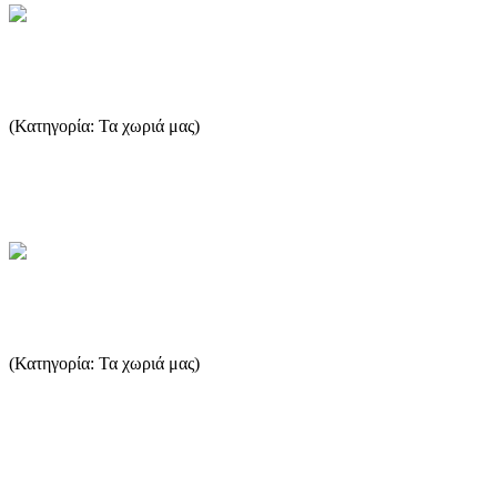
Μαριές - Σκάλα Μαριών
(Κατηγορία: Τα χωριά μας)
Το χωριό «Μαριές» είναι ένα από τα παλιότερα χωριά της Θάσου.
Είναι χτισμένο σε μια ρεματιά σε αρκετό υψόμετρο. Από τα π...
...Περισσότερα
Καλλιράχη - Σκάλα Καλλιράχη
(Κατηγορία: Τα χωριά μας)
Ένα από τα παλιότερα χωριά της Θάσου. Η ορεινή Καληράχη
χτίστηκε όταν οι κάτοικοι εγκατέλειψαν το παλιό χωριό "Κακή
Ράχη...
...Περισσότερα