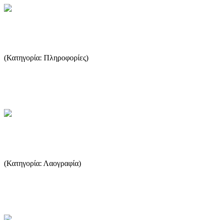
Φυσικός Πλούτος
(Κατηγορία: Πληροφορίες)
Η Θάσος διαθέτει το πιο εύφορο έδαφος από όλα τα νησιά του
Αιγαίου. Τα φρούτα, το μέλι, οι ελιές, το λάδι αλλά και το κρ...
...Περισσότερα
Ο Θάνατος και η σχετική εθιμοτυπία
(Κατηγορία: Λαογραφία)
Ο θάνατος, ως φυσικό αποτέλεσμα και τελευταίος σταθμός της
ζωής, ασκεί την επίδραση του σε κάθε ανθρώπινο όν. Παρά την π...
...Περισσότερα