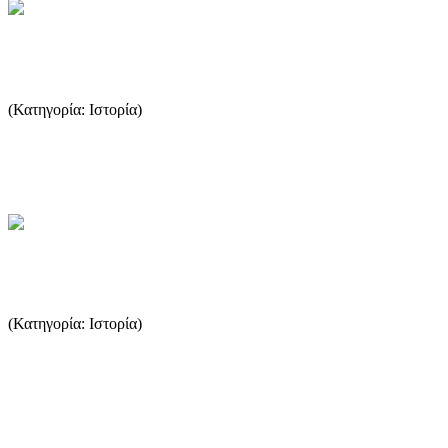
Αρχαίοι χρόνοι
(Κατηγορία: Ιστορία)
Ο Ηρόδοτος υποστηρίζει ότι οι Φοίνικες έκτισαν τη Θάσο με
αρχηγό τον Θάσο πολύ πριν εμφανιστούν οι Πάριοι. ...
...Περισσότερα
Φραγκοκρατία - Ενετοκρατία
(Κατηγορία: Ιστορία)
Όταν η Κωνσταντινούπολη κυριεύτηκε από τους Φράγκους, η
Θάσος δόθηκε στον Ερρίκο Δάνδολο, δόγη της Βενετίας (1204).
Από ...
...Περισσότερα