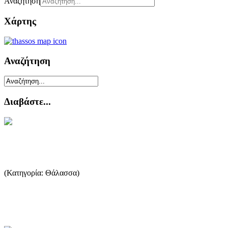
Αναζήτηση
Χάρτης
Αναζήτηση
Διαβάστε...
Είδη ψαριών
(Κατηγορία: Θάλασσα)
Υπάρχουν 450 είδη ψαριών στον Ελληνικό βυθό ορισμένα είναι
μεταναστευτικά. Οι περιβαλλοντικές συνθήκες είναι αυτές που δ...
...Περισσότερα