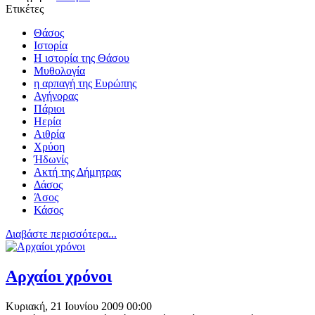
Ετικέτες
Θάσος
Ιστορία
Η ιστορία της Θάσου
Μυθολογία
η αρπαγή της Ευρώπης
Αγήνορας
Πάριοι
Ηερία
Αιθρία
Χρύοη
Ήδωνίς
Ακτή της Δήμητρας
Δάσος
Άσος
Κάσος
Διαβάστε περισσότερα...
Αρχαίοι χρόνοι
Κυριακή, 21 Ιουνίου 2009 00:00