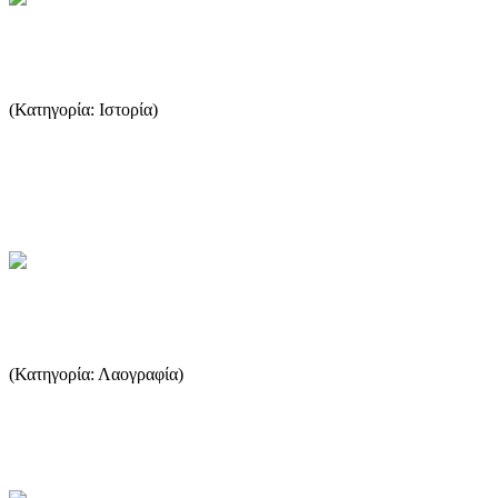
Τουρκοκρατία
(Κατηγορία: Ιστορία)
Η κατάληψη της Θάσου από τους Τούρκους έγινε το 1455, δύο
χρόνια μετά την άλωση της Κωνσταντινούπολης, όταν ο Μωάμεθ ο
Β...
...Περισσότερα
Ο Θάνατος και η σχετική εθιμοτυπία
(Κατηγορία: Λαογραφία)
Ο θάνατος, ως φυσικό αποτέλεσμα και τελευταίος σταθμός της
ζωής, ασκεί την επίδραση του σε κάθε ανθρώπινο όν. Παρά την π...
...Περισσότερα