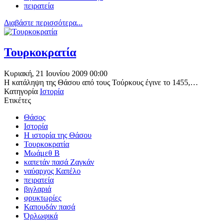
πειρατεία
Διαβάστε περισσότερα...
Τουρκοκρατία
Κυριακή, 21 Ιουνίου 2009 00:00
Η κατάληψη της Θάσου από τους Τούρκους έγινε το 1455,…
Κατηγορία
Ιστορία
Ετικέτες
Θάσος
Ιστορία
Η ιστορία της Θάσου
Τουρκοκρατία
Μωάμεθ Β
καπετάν πασά Ζαγκάν
ναύαρχος Καπέλο
πειρατεία
βιγλαριά
φρυκτωρίες
Καπουδάν πασά
Όρλωφικά