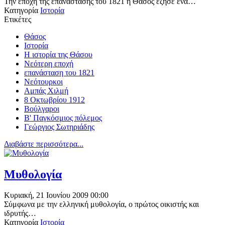
Την εποχή της επανάστασης του 1821 η Θάσος έζησε ένα…
Κατηγορία
Ιστορία
Ετικέτες
Θάσος
Ιστορία
Η ιστορία της Θάσου
Νεότερη εποχή
επανάσταση του 1821
Νεότουρκοι
Αμπάς Χιλμή
8 Οκτωβρίου 1912
Βούλγαροι
Β' Παγκόσμιος πόλεμος
Γεώργιος Σωτηριάδης
Διαβάστε περισσότερα...
Μυθολογία
Κυριακή, 21 Ιουνίου 2009 00:00
Σύμφωνα με την ελληνική μυθολογία, ο πρώτος οικιστής και
ιδρυτής…
Κατηγορία
Ιστορία