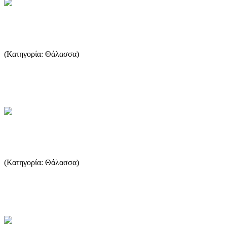
Η Παγκόσμια Αλιεία
(Κατηγορία: Θάλασσα)
Αποτελεί κοινή διαπίστωση ότι η ελεύθερη αλιεία αντιμετωπίζει
παγκόσμια σοβαρή κρίση τα τελευταία χρόνια Η κρίση αυτ...
...Περισσότερα
Ανεμολόγιο
(Κατηγορία: Θάλασσα)
Με τον όρο Ανεμολόγιο κυρίως εννοούμε αυτόν της πυξίδας εξ ου
και ανεμολόγιο πυξίδας (compass card). ...
...Περισσότερα