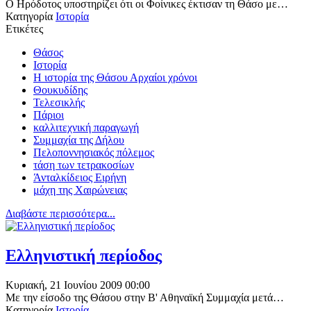
Ο Ηρόδοτος υποστηρίζει ότι οι Φοίνικες έκτισαν τη Θάσο με…
Κατηγορία
Ιστορία
Ετικέτες
Θάσος
Ιστορία
Η ιστορία της Θάσου Αρχαίοι χρόνοι
Θουκυδίδης
Τελεσικλής
Πάριοι
καλλιτεχνική παραγωγή
Συμμαχία της Δήλου
Πελοποννησιακός πόλεμος
τάση των τετρακοσίων
Άνταλκίδειος Ειρήνη
μάχη της Χαιρώνειας
Διαβάστε περισσότερα...
Ελληνιστική περίοδος
Κυριακή, 21 Ιουνίου 2009 00:00
Με την είσοδο της Θάσου στην Β' Αθηναϊκή Συμμαχία μετά…
Κατηγορία
Ιστορία