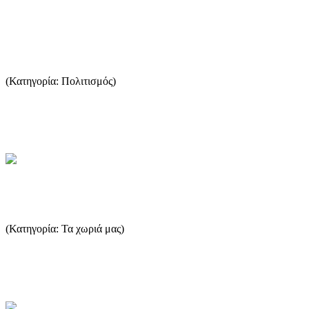
Τα "Θασίτικα" και η συλλογική μας
μνήμη
(Κατηγορία: Πολιτισμός)
Τα Θασίτικα του Σωτήρη Γερακούδη είναι βιβλία ενός «ακριβού
πολιτισμού». Συλλογικού και ανεκτίμητου. Είναι ένα σπουδαίο ...
...Περισσότερα
Πευκάρι
(Κατηγορία: Τα χωριά μας)
Το Πευκάρι είναι ένας μικρός τουριστικός οικισμός ανάμεσα στα
Λιμενάρια και στον Ποτό, με μια όμορφη παραλία. ...
...Περισσότερα