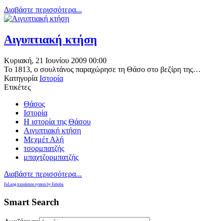
Διαβάστε περισσότερα...
Αιγυπτιακή κτήση
Κυριακή, 21 Ιουνίου 2009 00:00
Το 1813, ο σουλτάνος παραχώρησε τη Θάσο στο βεζίρη της…
Κατηγορία
Ιστορία
Ετικέτες
Θάσος
Ιστορία
Η ιστορία της Θάσου
Αιγυπτιακή κτήση
Μεχμέτ Αλή
τσορμπατζής
μπαχτζορμπατζής
Διαβάστε περισσότερα...
FaLang translation system by Faboba
Smart Search